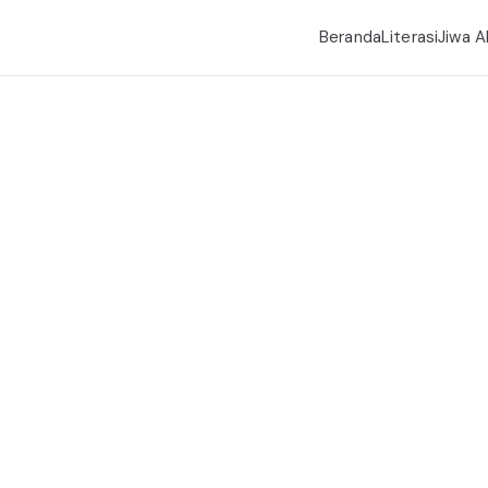
Beranda
Literasi
Jiwa A
l, Pemahaman Transrational
apa Rumitnya Penciptaan Manusia Per
anda
Link Youtube
Betapa Rumitnya Penciptaan Manusia Per