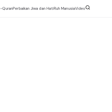
l-Quran
Perbaikan Jiwa dan Hati
Ruh Manusia
Video
tama
tama