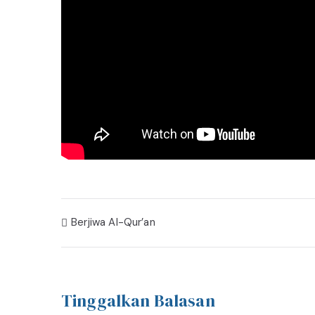
Navigasi
Berjiwa Al-Qur’an
pos
Tinggalkan Balasan