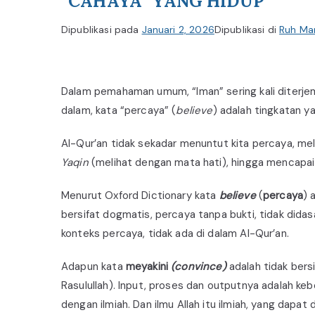
“CAHAYA” YANG HIDUP
Dipublikasi pada
Januari 2, 2026
Dipublikasi di
Ruh Ma
Dalam pemahaman umum, “Iman” sering kali diterjem
dalam, kata “percaya” (
believe
) adalah tingkatan ya
Al-Qur’an tidak sekadar menuntut kita percaya, mel
Yaqin
(melihat dengan mata hati), hingga mencapa
Menurut Oxford Dictionary kata
believe
(
percaya
) 
bersifat dogmatis, percaya tanpa bukti, tidak dida
konteks percaya, tidak ada di dalam Al-Qur’an.
Adapun kata
meyakini
(convince)
adalah tidak ber
Rasulullah). Input, proses dan outputnya adalah ke
dengan ilmiah. Dan ilmu Allah itu ilmiah, yang dapat