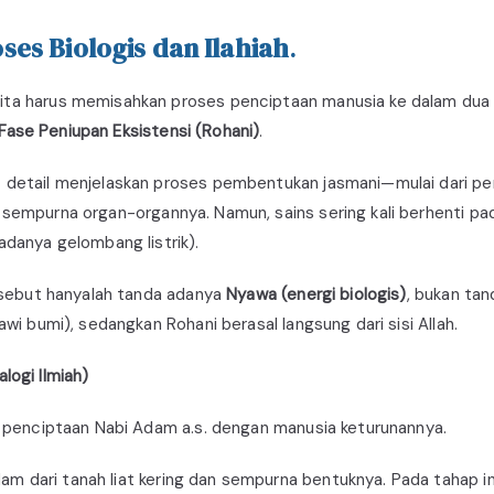
ses Biologis dan Ilahiah
.
kita harus memisahkan proses penciptaan manusia ke dalam du
Fase Peniupan Eksistensi (Rohani)
.
at detail menjelaskan proses pembentukan jasmani—mulai dari 
ng sempurna organ-organnya. Namun, sains sering kali berhenti
adanya gelombang listrik).
ersebut hanyalah tanda adanya
Nyawa (energi biologis)
, bukan ta
awi bumi), sedangkan Rohani berasal langsung dari sisi Allah.
logi Ilmiah)
an penciptaan Nabi Adam a.s. dengan manusia keturunannya.
m dari tanah liat kering dan sempurna bentuknya. Pada tahap ini