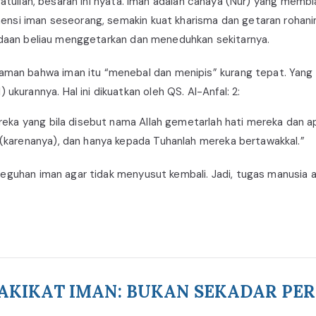
fatullah, besaran ini nyata. Iman adalah cahaya (Nur) yang membi
ensi iman seseorang, semakin kuat kharisma dan getaran rohani
radaan beliau menggetarkan dan meneduhkan sekitarnya.
an bahwa iman itu “menebal dan menipis” kurang tepat. Yang b
urannya. Hal ini dikuatkan oleh QS. Al-Anfal: 2:
eka yang bila disebut nama Allah gemetarlah hati mereka dan a
karenanya), dan hanya kepada Tuhanlah mereka bertawakkal.”
teguhan iman agar tidak menyusut kembali. Jadi, tugas manusia 
HAKIKAT IMAN: BUKAN SEKADAR PER