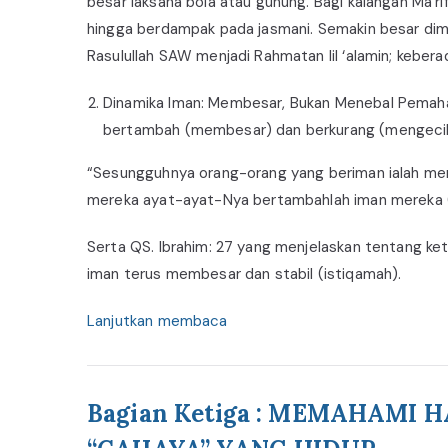
besar laksana bola atau gunung. Bagi kalangan Ma’ri
hingga berdampak pada jasmani. Semakin besar dim
Rasulullah SAW menjadi Rahmatan lil ‘alamin; kebe
Dinamika Iman: Membesar, Bukan Menebal Pemaham
bertambah (membesar) dan berkurang (mengecil) uk
“Sesungguhnya orang-orang yang beriman ialah mer
mereka ayat-ayat-Nya bertambahlah iman mereka (
Serta QS. Ibrahim: 27 yang menjelaskan tentang ke
iman terus membesar dan stabil (istiqamah).
Lanjutkan membaca
Bagian Ketiga : MEMAHAMI 