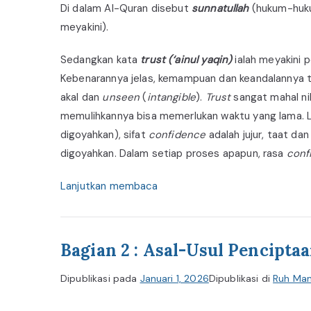
Di dalam Al-Quran disebut
sunnatullah
(hukum-hukum
meyakini).
Sedangkan kata
trust (‘ainul yaqin)
ialah meyakini 
Kebenarannya jelas, kemampuan dan keandalannya ter
akal dan
unseen
(
intangible
).
Trust
sangat mahal nil
memulihkannya bisa memerlukan waktu yang lama. L
digoyahkan), sifat
confidence
adalah jujur, taat d
digoyahkan. Dalam setiap proses apapun, rasa
conf
Lanjutkan membaca
Bagian 2 : Asal-Usul Pencipta
Dipublikasi pada
Januari 1, 2026
Dipublikasi di
Ruh Man