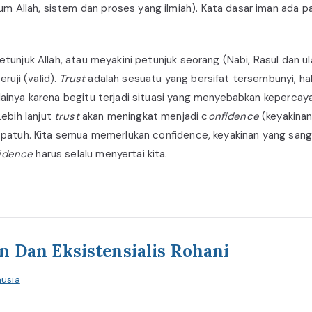
 Allah, sistem dan proses yang ilmiah). Kata dasar iman ada 
petunjuk Allah, atau meyakini petunjuk seorang (Nabi, Rasul dan 
uji (valid).
Trust
adalah sesuatu yang bersifat tersembunyi, hal
ainya karena begitu terjadi situasi yang menyebabkan kepercayaa
ebih lanjut
trust
akan meningkat menjadi c
onfidence
(keyakina
an patuh. Kita semua memerlukan confidence, keyakinan yang sang
idence
harus selalu menyertai kita.
an Dan Eksistensialis Rohani
usia