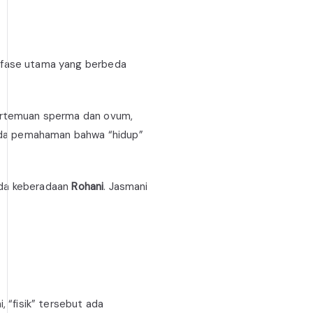
a fase utama yang berbeda
pertemuan sperma dan ovum,
 pada pemahaman bahwa “hidup”
nda keberadaan
Rohani
. Jasmani
, “fisik” tersebut ada