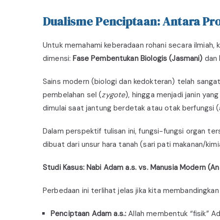
Dualisme Penciptaan: Antara Pro
Untuk memahami keberadaan rohani secara ilmiah, 
dimensi:
Fase Pembentukan Biologis (Jasmani)
dan
Sains modern (biologi dan kedokteran) telah sang
pembelahan sel (
zygote
), hingga menjadi janin ya
dimulai saat jantung berdetak atau otak berfungsi (
Dalam perspektif tulisan ini, fungsi-fungsi organ t
dibuat dari unsur hara tanah (sari pati makanan/kimi
Studi Kasus:
Nabi Adam a.s. vs. Manusia Modern (Ana
Perbedaan ini terlihat jelas jika kita membandingk
Penciptaan Adam a.s.:
Allah membentuk “fisik” Ada