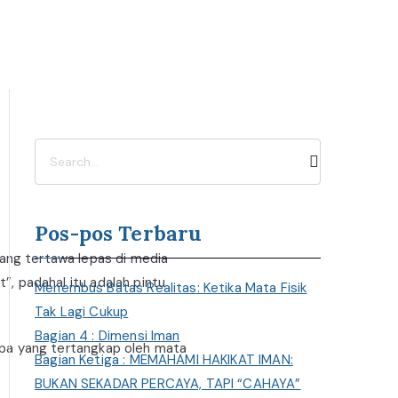
Pos-pos Terbaru
ang tertawa lepas di media
”, padahal itu adalah pintu
Menembus Batas Realitas: Ketika Mata Fisik
Tak Lagi Cukup
Bagian 4 : Dimensi Iman
 apa yang tertangkap oleh mata
Bagian Ketiga : MEMAHAMI HAKIKAT IMAN:
BUKAN SEKADAR PERCAYA, TAPI “CAHAYA”