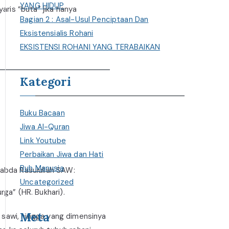
YANG HIDUP
aris “buta” jika hanya
Bagian 2 : Asal-Usul Penciptaan Dan
Eksistensialis Rohani
EKSISTENSI ROHANI YANG TERABAIKAN
Kategori
Buku Bacaan
Jiwa Al-Quran
Link Youtube
Perbaikan Jiwa dan Hati
Ruh Manusia
sabda Rasulullah SAW:
Uncategorized
ga” (HR. Bukhari).
Meta
i sawi, hingga yang dimensinya