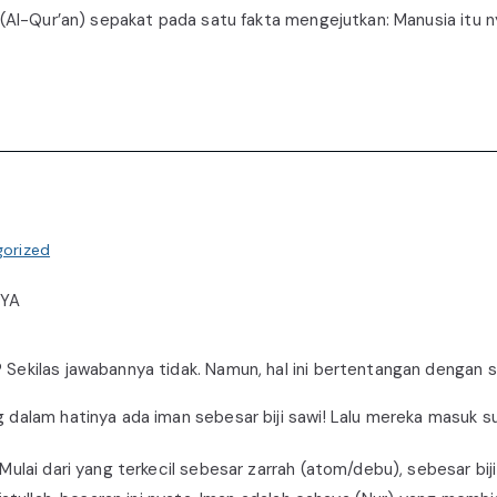
(Al-Qur’an) sepakat pada satu fakta mengejutkan: Manusia itu ny
orized
NYA
 Sekilas jawabannya tidak. Namun, hal ini bertentangan dengan 
dalam hatinya ada iman sebesar biji sawi! Lalu mereka masuk sur
ulai dari yang terkecil sebesar zarrah (atom/debu), sebesar bij