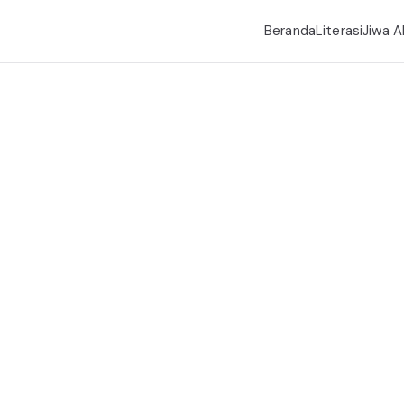
Beranda
Literasi
Jiwa A
l, Pemahaman Transrational
Author :
Admin
Beranda
Admin