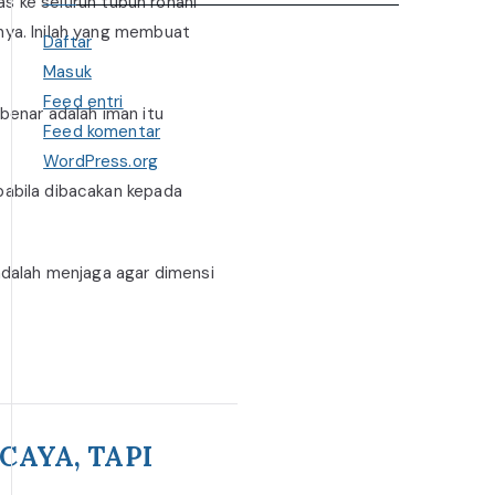
as ke seluruh tubuh rohani
nya. Inilah yang membuat
Daftar
Masuk
Feed entri
enar adalah iman itu
Feed komentar
WordPress.org
pabila dibacakan kepada
adalah menjaga agar dimensi
CAYA, TAPI