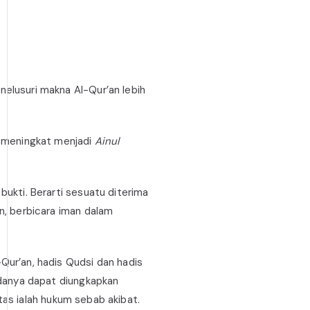
elusuri makna Al-Qur’an lebih
, meningkat menjadi
Ainul
bukti. Berarti sesuatu diterima
n, berbicara iman dalam
Qur’an, hadis Qudsi dan hadis
danya dapat diungkapkan
itas ialah hukum sebab akibat.