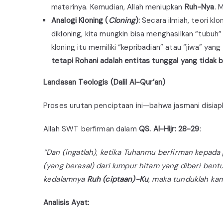
materinya. Kemudian, Allah meniupkan
Ruh-Nya
. 
Analogi Kloning (
Cloning
):
Secara ilmiah, teori kl
dikloning, kita mungkin bisa menghasilkan “tubuh
kloning itu memiliki “kepribadian” atau “jiwa” y
tetapi Rohani adalah entitas tunggal yang tidak bi
Landasan Teologis (Dalil Al-Qur’an)
Proses urutan penciptaan ini—bahwa jasmani disiapk
Allah SWT berfirman dalam
QS. Al-Hijr: 28-29
:
“Dan (ingatlah), ketika Tuhanmu berfirman kepada
(yang berasal) dari lumpur hitam yang diberi bent
kedalamnya
Ruh (ciptaan)-Ku
, maka tunduklah ka
Analisis Ayat: