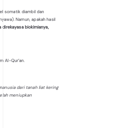
el somatik diambil dan
rnyawa). Namun, apakah hasil
a direkayasa biokimianya,
am Al-Qur’an.
nusia dari tanah liat kering
telah meniupkan