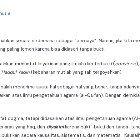
nusia
ahkan secara sederhana sebagai “percaya”. Namun, jika kita men
ng paling lemah karena bisa didasari tanpa bukti.
ainkan menuntut keyakinan yang ilmiah dan terbukti (
convince
)
i
Haqqul Yaqin
(kebenaran mutlak yang tak tergoyahkan).
adalah menerima suatu hal sebagai hal yang benar, tanpa adanya 
sarkan atas ilmu pengetahuan agama (al-Qur’an). Dengan demikia
sifat dogma, tetapi didasarkan atas ilmu pengetahuan agama (Al-
benaran yang haq, dan
diyakini
karena bukti-bukti dan tanda-tan
 dibuktikan secara kausalitas, sistematis, dan matematis. Kausal