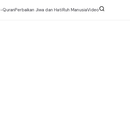
l-Quran
Perbaikan Jiwa dan Hati
Ruh Manusia
Video